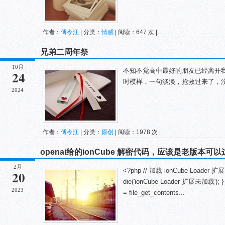
作者：
傅令江
| 分类：
情感
| 阅读：647 次 |
兄弟二周年祭
10月
不知不觉高中最好的朋友已经离开
24
时模样，一句淡淡，抢救过来了，
2024
作者：
傅令江
| 分类：
原创
| 阅读：1978 次 |
openai给的ionCube 解密代码，应该是老版本可以
2月
<?php // 加载 ionCube Loader 扩展 if 
20
die('ionCube Loader 扩展未加载');
2023
= file_get_contents...