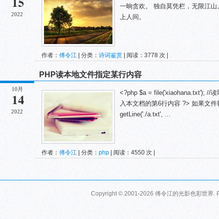
15
一晌贪欢。 独自莫凭栏，无限江
2022
上人间。
作者：
傅令江
| 分类：
诗词鉴赏
| 阅读：3778 次 |
PHP读本地文件指定某行内容
10月
<?php $a = file('xiaohana.txt')
14
入本文档的第6行内容 ?> 如果文件较
2022
getLine('./a.txt', ...
作者：
傅令江
| 分类：
php
| 阅读：4550 次 |
Copyright © 2001-2026
傅令江的光影色彩世界
.