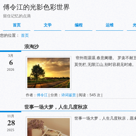
傅令江的光影色彩世界
留住记忆的点滴
首页
文学
编程
运维
您的位置：
首页
浪淘沙
3月
帘外雨潺潺,春意阑珊。 罗衾不耐五
6
莫凭栏,无限江山,别时容易见时难。
2026
作者：
傅令江
| 分类：
诗词鉴赏
| 阅读：545 次 |
世事一场大梦，人生几度秋凉
11月
世事一场大梦，人生几度秋凉，愿
28
2025